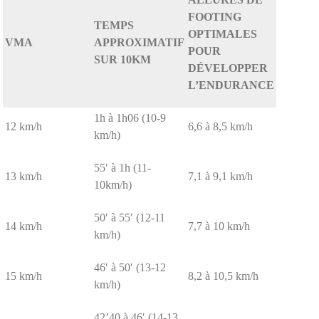
FOOTING
TEMPS
OPTIMALES
VMA
APPROXIMATIF
POUR
SUR 10KM
DÉVELOPPER
L’ENDURANCE
1h à 1h06 (10-9
12 km/h
6,6 à 8,5 km/h
km/h)
55′ à 1h (11-
13 km/h
7,1 à 9,1 km/h
10km/h)
50′ à 55′ (12-11
14 km/h
7,7 à 10 km/h
km/h)
46′ à 50′ (13-12
15 km/h
8,2 à 10,5 km/h
km/h)
42’40 à 46′ (14-13