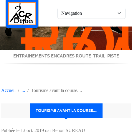
RO
Panneau de gestion des cookies
/
TRA
/
PIS
ENTRAINEMENTS ENCADRES ROUTE-TRAIL-PISTE
Accueil
Tourisme avant la course....
TOURISME AVANT LA COURSE....
Publiée le
13 oct. 2019
par Benoit SUREAU