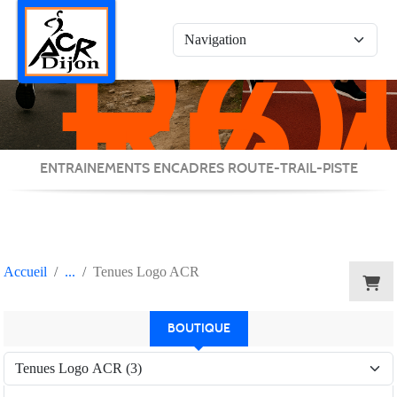
RO
Panneau de gestion des cookies
/
TRA
/
PIS
ENTRAINEMENTS ENCADRES ROUTE-TRAIL-PISTE
Accueil
Tenues Logo ACR
BOUTIQUE