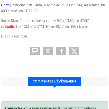
Charly
participait au 14km, il se classe 215° (19° M4) au scratch sur
409 classés en 1H22:22 .
Sur le 8km,
Talmi
termine sa course 92° (2°M6) en 47:07
et
Emilie
103° (22°F et 5°M1F) en 48:17 sur 186 classés.
Bravo à eux trois.
COMMENTEZ L’ÉVÈNEMENT
Connectez-vous
pour pouvoir participer aux commentaires.