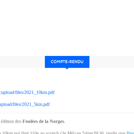
COMPTE-RENDU
/kcupload/files/2021_10km.pdf
cupload/files/2021_5km.pdf
 édition des
Foulées de la Norges
.
du 10km qui finit 110e au scratch (3e M6) en 54mn29:36, tandis que
Pier