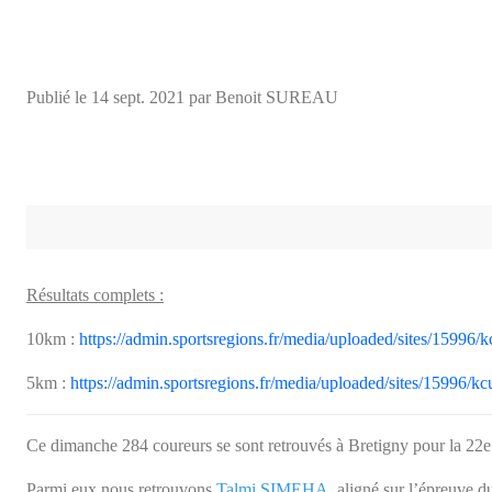
Publié le
14 sept. 2021
par Benoit SUREAU
Résultats complets :
10km :
https://admin.sportsregions.fr/media/uploaded/sites/15996
5km :
https://admin.sportsregions.fr/media/uploaded/sites/15996/k
Ce dimanche 284 coureurs se sont retrouvés à Bretigny pour la 22e
Parmi eux nous retrouvons
Talmi SIMEHA
aligné sur l’épreuve 