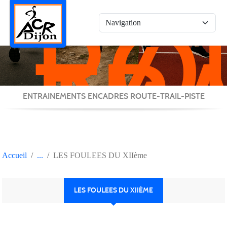
RO
Panneau de gestion des cookies
/
TRA
/
PIS
ENTRAINEMENTS ENCADRES ROUTE-TRAIL-PISTE
Accueil
LES FOULEES DU XIIème
LES FOULEES DU XIIÈME