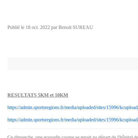
Publié le
18 oct. 2022
par Benoit SUREAU
RESULTATS 5KM et 10KM
https://admin.sportsregions.fr/media/uploaded/sites/15996/kcupload
https://admin.sportsregions.fr/media/uploaded/sites/15996/kcupload
Ce dimanche, une nouvelle course se tenait au départ de l'hôpital d