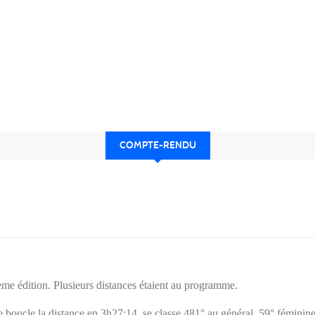
COMPTE-RENDU
ème édition. Plusieurs distances étaient au programme.
e boucle la distance en 3h27:14 ,se classe 481° au général, 59° féminine