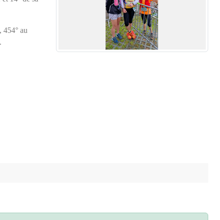
, 454° au
.