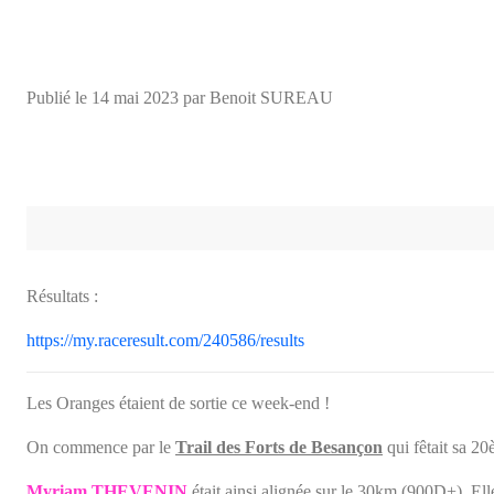
Publié le
14 mai 2023
par Benoit SUREAU
Résultats :
https://my.raceresult.com/240586/results
Les Oranges étaient de sortie ce week-end !
On commence par le
Trail des Forts de Besançon
qui fêtait sa 20
Myriam THEVENIN
était ainsi alignée sur le 30km (900D+). Ell