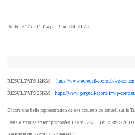
Publié le
27 mai 2024
par Benoit SUREAU
RESULTATS 12KM :
https://www.gergueil-sports.fr/wp-conte
RESULTATS 25KM :
https://www.gergueil-sports.fr/wp-conten
Encore une belle représentation de nos couleurs ce samedi sur le
Tr
Deux distances étaient proposées 12 km (500D+) et 25km (720 D+
Résultats du 12km (185 classés) :