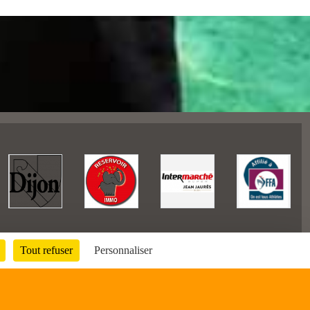
Tout refuser
Personnaliser
65341
visites