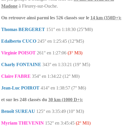
Madone
à Fleurey-sur-Ouche.
On retrouve ainsi parmi les 526 classés sur le
14 km (350D+):
Thomas BERGERET
151° en 1:18:30 (25°M0)
Edalberto CUCO
245° en 1:25:45 (12°M5)
Virginie POISOT
261° en 1:27:06
(3° M3)
Charly FONTAINE
343° en 1:33:21 (19° M5)
Claire FABRE
354° en 1:34:22 (12° M0)
Jean-Luc POIROT
414° en 1:38:57 (7° M6)
et sur les 248 classés du
30 km (1000 D+):
Benoît SUREAU
125° en 3:35:49 (10° M3)
Myriam THEVENIN
152° en 3:45:45
(2° M1)