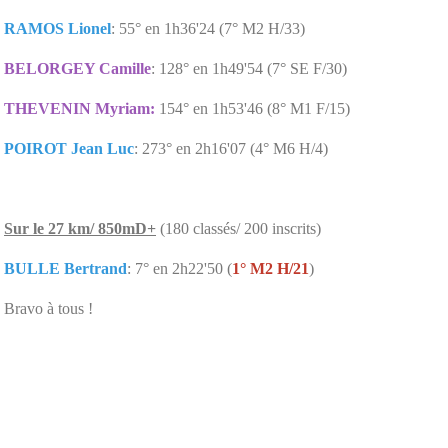
RAMOS Lionel
: 55° en 1h36'24 (7° M2 H/33)
BELORGEY Camille
: 128° en 1h49'54 (7° SE F/30)
THEVENIN Myriam:
154° en 1h53'46 (8° M1 F/15)
POIROT Jean Luc
: 273° en 2h16'07 (4° M6 H/4)
Sur le 27 km/ 850mD+
(180 classés/ 200 inscrits)
BULLE Bertrand
: 7° en 2h22'50 (
1° M2 H/21
)
Bravo à tous !